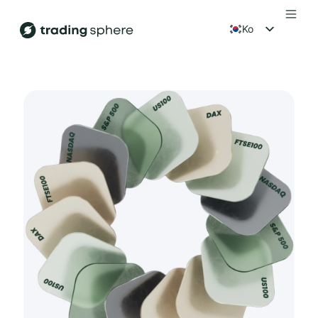
ko
en
fr
es