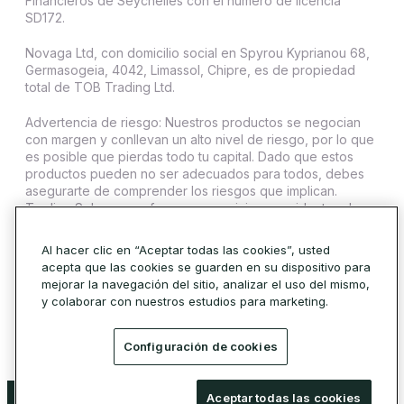
Financieros de Seychelles con el número de licencia
SD172.
Novaga Ltd, con domicilio social en Spyrou Kyprianou 68,
Germasogeia, 4042, Limassol, Chipre, es de propiedad
total de TOB Trading Ltd.
Advertencia de riesgo: Nuestros productos se negocian
con margen y conllevan un alto nivel de riesgo, por lo que
es posible que pierdas todo tu capital. Dado que estos
productos pueden no ser adecuados para todos, debes
asegurarte de comprender los riesgos que implican.
Trading Sphere no ofrece sus servicios a residentes de
ciertas jurisdicciones como Estados Unidos, Irán, Cuba,
Sudán, Siria y Corea del Norte.
Al hacer clic en “Aceptar todas las cookies”, usted
acepta que las cookies se guarden en su dispositivo para
© 2026 Trading Sphere. Todos los derechos reservados.
mejorar la navegación del sitio, analizar el uso del mismo,
Política de cookies
y colaborar con nuestros estudios para marketing.
Configuración de cookies
Advertencia de riesgo: Nuestros productos se negocian con margen y conllevan
Aceptar todas las cookies